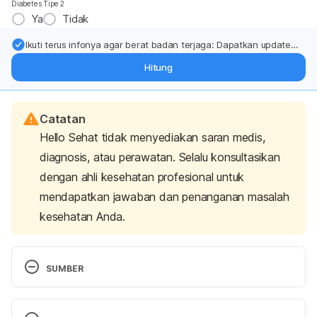
Diabetes Tipe 2
Ya
Tidak
Ikuti terus infonya agar berat badan terjaga: Dapatkan update
dari pakar mengenai dukungan dan perawatan berat badan
Hitung
langsung ke inbox Anda.
Catatan
Hello Sehat tidak menyediakan saran medis,
diagnosis, atau perawatan. Selalu konsultasikan
dengan ahli kesehatan profesional untuk
mendapatkan jawaban dan penanganan masalah
kesehatan Anda.
SUMBER
Yakkala, C., Chiang, C., Kandalaft, L., Denys, A., & 
Duran, R. (2019). Cryoablation and Immunotherapy: 