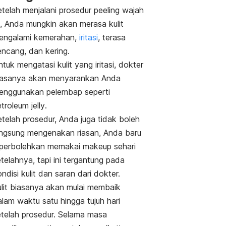
etelah menjalani prosedur
peeling
wajah
i, Anda mungkin akan merasa kulit
engalami kemerahan,
iritasi
, terasa
encang, dan kering.
tuk mengatasi kulit yang iritasi, dokter
iasanya akan menyarankan Anda
enggunakan pelembap seperti
troleum jelly
.
telah prosedur, Anda juga tidak boleh
angsung mengenakan riasan,
Anda baru
iperbolehkan memakai
makeup
sehari
telahnya, tapi ini tergantung pada
ndisi kulit dan saran dari dokter.
ulit biasanya akan mulai membaik
lam waktu satu hingga tujuh hari
etelah prosedur. Selama masa