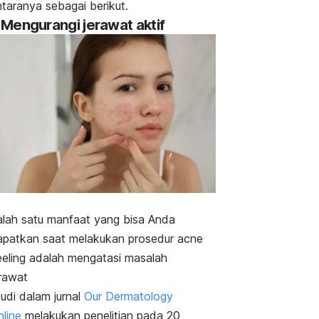
ntaranya sebagai berikut.
. Mengurangi jerawat aktif
alah satu manfaat yang bisa Anda
apatkan saat melakukan prosedur
acne
eling
adalah mengatasi masalah
erawat
udi dalam jurnal
Our
Dermatology
line
melakukan penelitian pada 20