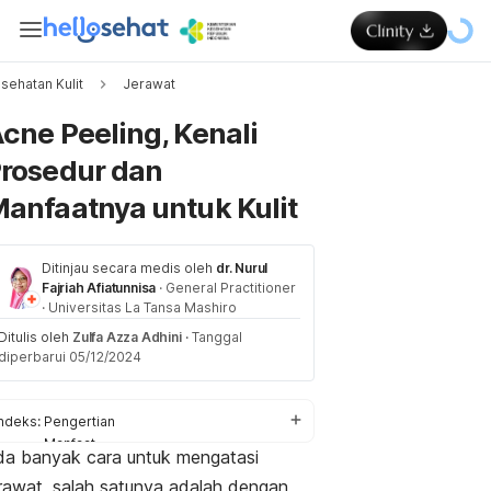
sehatan Kulit
Jerawat
Memuat...
cne Peeling, Kenali
rosedur dan
anfaatnya untuk Kulit
Ditinjau secara medis oleh
dr. Nurul
Fajriah Afiatunnisa
·
General Practitioner
·
Universitas La Tansa Mashiro
Ditulis oleh
Zulfa Azza Adhini
·
Tanggal
diperbarui 05/12/2024
Indeks:
Pengertian
Manfaat
da banyak cara untuk mengatasi
Prosedur
erawat, salah satunya adalah dengan
Perawatan