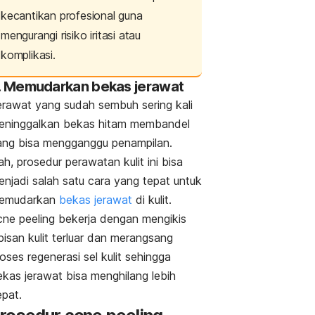
kecantikan profesional guna
mengurangi risiko iritasi atau
komplikasi.
. Memudarkan bekas jerawat
erawat yang sudah sembuh sering kali
eninggalkan bekas hitam membandel
ang bisa mengganggu penampilan.
h, prosedur perawatan kulit ini bisa
enjadi salah satu cara yang tepat untuk
emudarkan
bekas jerawat
di kulit.
cne peeling
bekerja dengan mengikis
pisan kulit terluar dan merangsang
oses regenerasi sel kulit sehingga
ekas jerawat bisa menghilang lebih
epat.