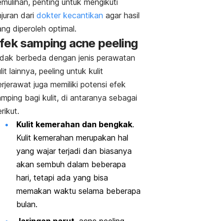
mulihan, penting untuk mengikuti
juran dari
dokter kecantikan
agar hasil
ng diperoleh optimal.
fek samping
acne peeling
idak berbeda dengan jenis perawatan
lit lainnya,
peeling
untuk kulit
rjerawat juga memiliki potensi efek
mping bagi kulit, di antaranya sebagai
rikut.
Kulit kemerahan dan bengkak
.
Kulit kemerahan merupakan hal
yang wajar terjadi dan biasanya
akan sembuh dalam beberapa
hari, tetapi ada yang bisa
memakan waktu selama beberapa
bulan.
Jaringan parut
.
acne peeling