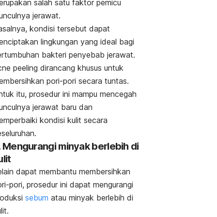
erupakan salah satu faktor pemicu
unculnya jerawat.
asalnya, kondisi tersebut dapat
enciptakan lingkungan yang ideal bagi
ertumbuhan bakteri penyebab jerawat.
cne peeling
dirancang khusus untuk
embersihkan pori-pori secara tuntas.
tuk itu, p
rosedur ini mampu mencegah
unculnya jerawat baru dan
mperbaiki kondisi kulit secara
eseluruhan.
. Mengurangi minyak berlebih di
lit
elain dapat membantu membersihkan
ri-pori, prosedur ini
dapat mengurangi
roduksi
sebum
atau minyak berlebih di
lit.