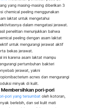
rang yang masing-masing diberikan 3
esi
chemical peeling
menggunakan
sam laktat untuk mengetahui
fektivitasnya dalam mengatasi jerawat.
asil penelitian menunjukkan bahwa
emical peeling
dengan asam laktat
ektif untuk mengurangi jerawat aktif
erta bekas jerawat.
al ini karena asam laktat mampu
engurangi pertumbuhan bakteri
enyebab jerawat, yakni
ropionibacterium acnes
dan mengurangi
oduksi minyak di kulit.
. Membersihkan pori-pori
ori-pori yang tersumbat
oleh kotoran,
nyak berlebih, dan sel kulit mati