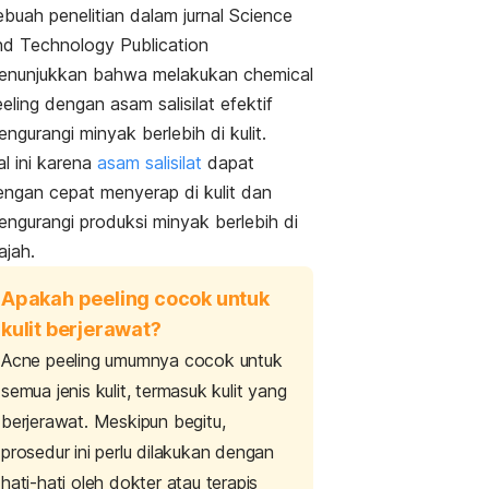
buah penelitian dalam jurnal
Science
nd Technology Publication
enunjukkan bahwa melakukan
chemical
eling
dengan asam salisilat efektif
ngurangi minyak berlebih di kulit.
l ini karena
asam salisilat
dapat
engan cepat menyerap di kulit dan
engurangi produksi minyak berlebih di
ajah.
Apakah peeling cocok untuk
kulit berjerawat?
Acne peeling
umumnya cocok untuk
semua jenis kulit, termasuk kulit yang
berjerawat. Meskipun begitu,
prosedur ini perlu dilakukan dengan
hati-hati oleh dokter atau terapis