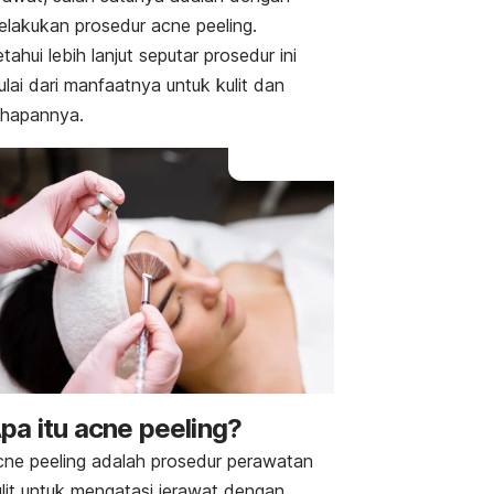
Efek samping
elakukan prosedur
acne peeling
.
tahui lebih lanjut seputar prosedur ini
lai dari manfaatnya untuk kulit dan
ahapannya.
pa itu
acne peeling
?
cne peeling
adalah prosedur perawatan
ulit untuk mengatasi jerawat dengan