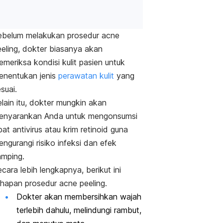
ebelum melakukan prosedur
acne
eling
, dokter biasanya akan
meriksa kondisi kulit pasien untuk
enentukan jenis
perawatan kulit
yang
suai.
lain itu, dokter mungkin akan
enyarankan Anda untuk mengonsumsi
at antivirus atau krim retinoid guna
ngurangi risiko infeksi dan efek
amping.
cara lebih lengkapnya, berikut ini
ahapan prosedur
acne peeling
.
Dokter akan membersihkan wajah
terlebih dahulu, melindungi rambut,