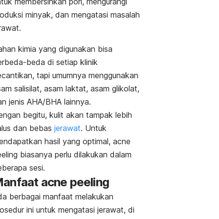
ntuk membersihkan pori, mengurangi
roduksi minyak, dan mengatasi masalah
erawat.
ahan kimia yang digunakan bisa
rbeda-beda di setiap klinik
ecantikan, tapi umumnya menggunakan
am salisilat, asam laktat, asam glikolat,
an jenis AHA/BHA lainnya.
ngan begitu, kulit akan tampak lebih
alus dan bebas
jerawat
. Untuk
endapatkan hasil yang optimal,
acne
eling
biasanya perlu dilakukan dalam
eberapa sesi.
anfaat
acne peeling
da berbagai manfaat melakukan
osedur ini untuk mengatasi jerawat, di