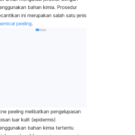
enggunakan bahan kimia. Prosedur
cantikan ini merupakan salah satu jenis
emical peeling
.
Iklan
cne peeling
melibatkan pengelupasan
pisan luar kulit (epidermis)
enggunakan bahan kimia tertentu