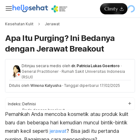
Kesehatan Kulit
Jerawat
Apa Itu Purging? Ini Bedanya
dengan Jerawat Breakout
Ditinjau secara medis oleh
dr. Patricia Lukas Goentoro
·
General Practitioner
·
Rumah Sakit Universitas Indonesia
(RSUI)
Ditulis oleh
Winona Katyusha
·
Tanggal diperbarui 17/02/2025
Indeks:
Definisi
Beda dengan breakout
Pernahkah Anda mencoba kosmetik atau produk kulit
Cara mencegah
baru dan beberapa hari kemudian muncul bintik-bintik
merah kecil seperti
jerawat
? Bisa jadi itu pertanda
purging.
Bagaimana cara mencegahnya?