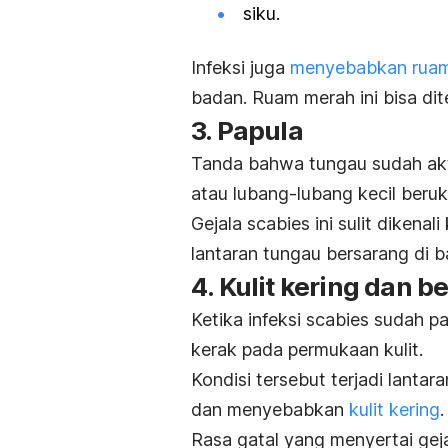
siku.
Infeksi juga
menyebabkan ruam
badan. Ruam merah ini bisa d
3. Papula
Tanda bahwa tungau sudah akti
atau lubang-lubang kecil beruku
Gejala
scabies
ini sulit dikenal
lantaran tungau bersarang di b
4. Kulit kering dan b
Ketika infeksi
scabies
sudah pa
kerak pada permukaan kulit.
Kondisi tersebut terjadi lanta
dan menyebabkan
kulit kering
Rasa gatal yang menyertai gejal