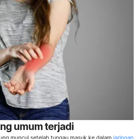
ng umum terjadi
sung muncul setelah tungau masuk ke dalam
jaringan