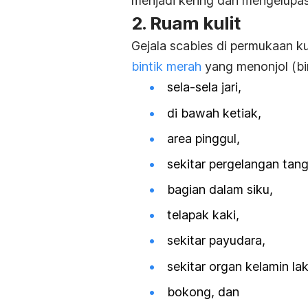
menjadi kering dan mengelupas
2. Ruam kulit
Gejala
scabies
di permukaan ku
bintik merah
yang menonjol (bi
sela-sela jari,
di bawah ketiak,
area pinggul,
sekitar pergelangan tan
bagian dalam siku,
telapak kaki,
sekitar payudara,
sekitar organ kelamin laki
bokong, dan