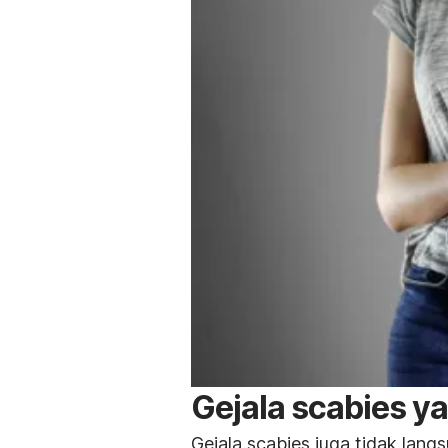
Gejala
scabies
ya
Gejala
scabies
juga tidak lang