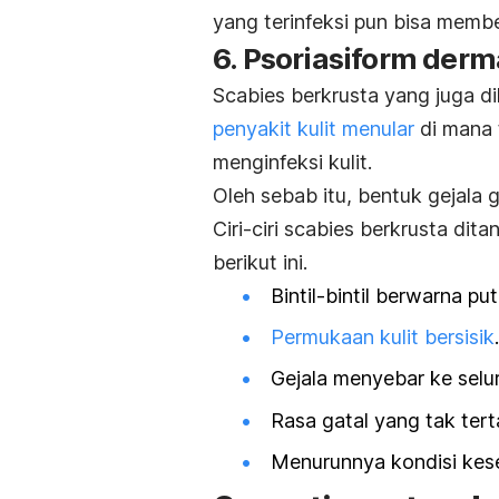
yang terinfeksi pun bisa mem
6.
Psoriasiform derma
Scabies
berkrusta yang juga d
penyakit kulit menular
di mana 
menginfeksi kulit.
Oleh sebab itu, bentuk gejala 
Ciri-ciri
scabies
berkrusta ditan
berikut ini.
Bintil-bintil berwarna put
Permukaan kulit bersisik
.
Gejala menyebar ke selu
Rasa gatal yang tak ter
Menurunnya kondisi kes