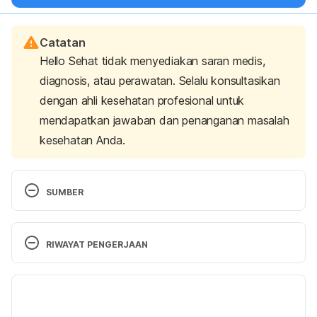
Catatan
Hello Sehat tidak menyediakan saran medis,
diagnosis, atau perawatan. Selalu konsultasikan
dengan ahli kesehatan profesional untuk
mendapatkan jawaban dan penanganan masalah
kesehatan Anda.
SUMBER
Debi, U., Ravisankar, V., Prasad, K. K., Sinha, S. K., 
& Sharma, A. K. (2014). Abdominal tuberculosis of 
RIWAYAT PENGERJAAN
the gastrointestinal tract: revisited. World journal of 
gastroenterology, 20(40), 14831–14840. 
Versi Terbaru
https://doi.org/10.3748/wjg.v20.i40.14831
. 
Retrieved 3 May 2023. 
03/06/2023