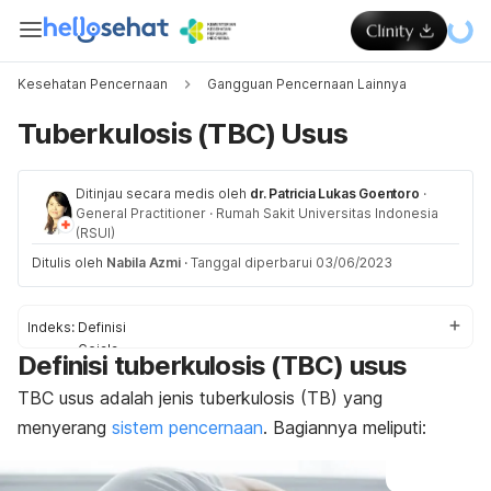
Kesehatan Pencernaan
Gangguan Pencernaan Lainnya
Tuberkulosis (TBC) Usus
Ditinjau secara medis oleh
dr. Patricia Lukas Goentoro
·
General Practitioner
·
Rumah Sakit Universitas Indonesia
(RSUI)
Ditulis oleh
Nabila Azmi
·
Tanggal diperbarui 03/06/2023
Indeks:
Definisi
Gejala
Definisi tuberkulosis (TBC) usus
Penyebab
Faktor risiko
TBC usus adalah jenis tuberkulosis (TB) yang
Komplikasi
menyerang
sistem pencernaan
. Bagiannya meliputi:
Diagnosis
Pengobatan
Perawatan rumahan