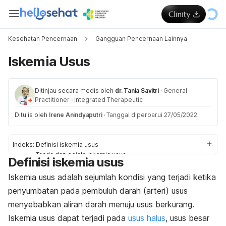
Kesehatan Pencernaan
Gangguan Pencernaan Lainnya
Iskemia Usus
Ditinjau secara medis oleh
dr. Tania Savitri
·
General
Practitioner
·
Integrated Therapeutic
Ditulis oleh
Irene Anindyaputri
·
Tanggal diperbarui 27/05/2022
Indeks:
Definisi iskemia usus
Tanda dan gejala iskemia usus
Definisi iskemia usus
Penyebab iskemia usus
Faktor risiko iskemia usus
Iskemia usus adalah sejumlah kondisi yang terjadi ketika
Komplikasi iskemia usus
penyumbatan pada pembuluh darah (arteri) usus
Diagnosis dan pengobatan
menyebabkan aliran darah menuju usus berkurang.
Pencegahan iskemia usus
Iskemia usus dapat terjadi pada
usus halus
, usus besar