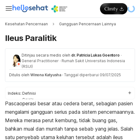
Kesehatan Pencernaan
Gangguan Pencernaan Lainnya
Ileus Paralitik
Ditinjau secara medis oleh
dr. Patricia Lukas Goentoro
·
General Practitioner
·
Rumah Sakit Universitas Indonesia
(RSUI)
Ditulis oleh
Winona Katyusha
·
Tanggal diperbarui 09/07/2025
Indeks:
Definisi
Gejala
Pascaoperasi besar atau cedera berat, sebagian pasien
Penyebab
mengalami gangguan serius pada sistem pencernaannya.
Diagnosis
Pengobatan
Mereka merasa perut kembung, tidak buang gas,
bahkan mual dan muntah tanpa sebab yang jelas. Salah
satu penyebab utama keluhan tersebut adalah ileus