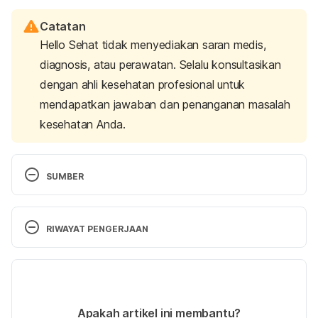
Catatan
Hello Sehat tidak menyediakan saran medis,
diagnosis, atau perawatan. Selalu konsultasikan
dengan ahli kesehatan profesional untuk
mendapatkan jawaban dan penanganan masalah
kesehatan Anda.
SUMBER
Practical tips to reduce bloating, belching and gas. 
(2021). Retrieved 9 November 2021, from 
RIWAYAT PENGERJAAN
https://www.mayoclinic.org/diseases-
conditions/gas-and-gas-pains/in-depth/gas-and-
Versi Terbaru
gas-pains/art-20044739
22/11/2021
Intestinal gas Causes. (2021). Retrieved 9 
Ditulis oleh 
Diah Ayu Lestari
Apakah artikel ini membantu?