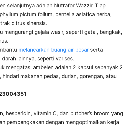
n selanjutnya adalah Nutrafor Wazzir. Tiap
phyllum pictum folium
,
centella asiatica herba
,
strak
citrus sinensis
.
 mengurangi gejala wasir, seperti gatal, bengkak,
nus.
embantu
melancarkan buang air besar
serta
arah lainnya, seperti varises.
tuk mengatasi ambeien adalah 2 kapsul sebanyak 2
, hindari makanan pedas, durian, gorengan, atau
223004351
 hesperidin, vitamin C, dan
butcher’s broom
yang
dan pembengkakan dengan mengoptimalkan kerja