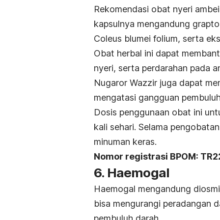
Rekomendasi obat nyeri ambeie
kapsulnya mengandung
grapto
Coleus blumei folium,
serta ek
Obat herbal ini dapat membantu
nyeri, serta perdarahan pada a
Nugaror Wazzir juga dapat m
mengatasi gangguan pembuluh d
Dosis penggunaan obat ini un
kali sehari. Selama pengobatan
minuman keras.
Nomor registrasi BPOM: TR
6. Haemogal
Haemogal mengandung diosmin,
bisa mengurangi peradangan 
pembuluh darah.