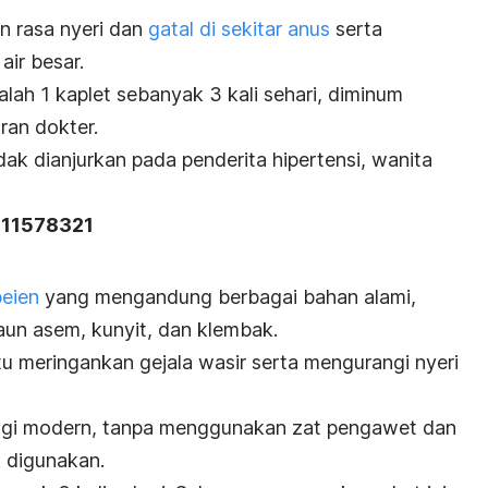
n rasa nyeri dan
gatal di sekitar anus
serta
ir besar.
lah 1 kaplet sebanyak 3 kali sehari, diminum
uran dokter.
ak dianjurkan pada penderita hipertensi, wanita
211578321
beien
yang mengandung berbagai bahan alami,
aun asem, kunyit, dan klembak.
u meringankan gejala wasir serta mengurangi nyeri
logi modern, tanpa menggunakan zat pengawet dan
k digunakan.