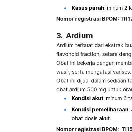
Kasus parah
: minum 2 k
Nomor registrasi BPOM: TR
3. Ardium
Ardium terbuat dari ekstrak b
flavonoid fraction,
setara deng
Obat ini bekerja dengan mem
wasir, serta mengatasi varises.
Obat ini dijual dalam sediaan
obat ardium 500 mg untuk ora
Kondisi akut
: minum 6 t
Kondisi pemeliharaan
:
obat dosis akut.
Nomor registrasi BPOM: TI