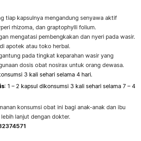
ng tiap kapsulnya mengandung senyawa aktif
peri rhizoma
, dan
graptophylli folium
.
gan mengatasi pembengkakan dan nyeri pada wasir.
 di apotek atau toko herbal.
gantung pada tingkat keparahan wasir yang
ggunaan dosis obat nosirax untuk orang dewasa.
ikonsumsi 3 kali sehari selama 4 hari.
is
: 1 – 2 kapsul dikonsumsi 3 kali sehari selama 7 – 4
manan konsumsi obat ini bagi anak-anak dan ibu
 lebih lanjut dengan dokter.
132374571