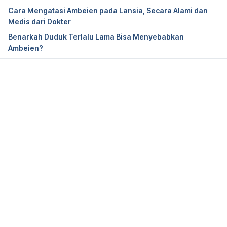
Retrieved 22 December 2020, from 
Cara Mengatasi Ambeien pada Lansia, Secara Alami dan
https://www.hopkinsmedicine.org/health/conditions
Medis dari Dokter
-and-diseases/hemorrhoids
Benarkah Duduk Terlalu Lama Bisa Menyebabkan
Ambeien?
Hemorrhoids: Background, Anatomy, Etiology, and 
Pathophysiology. Retrieved 22 December 2020, 
from 
https://emedicine.medscape.com/article/775407-
Memuat...
overview#a6