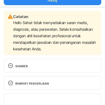
Hitung
Catatan
Hello Sehat tidak menyediakan saran medis,
diagnosis, atau perawatan. Selalu konsultasikan
dengan ahli kesehatan profesional untuk
mendapatkan jawaban dan penanganan masalah
kesehatan Anda.
SUMBER
Hemorrhoids – Diagnosis and Treatment
 (2023). 
Mayo Clinic. Retrieved 13 June 2024, from 
RIWAYAT PENGERJAAN
https://www.mayoclinic.org/diseases-
conditions/hemorrhoids/diagnosis-treatment/drc-
Versi Terbaru
20360280 
24/06/2024