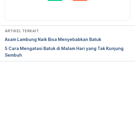
Diperbarui oleh: 
Angelin Putri Syah
Kids’ Coughs and Colds: What Works and What to 
Skip. (2020). Retrieved 12 November 2020, from 
https://www.consumerreports.org/children-s-
ARTIKEL TERKAIT
health/kids-coughs-and-colds-what-works-and-
Asam Lambung Naik Bisa Menyebabkan Batuk
what-to-skip/
5 Cara Mengatasi Batuk di Malam Hari yang Tak Kunjung
Sembuh
Cold medicines for kids: What’s the risk?. (2020). 
Retrieved 12 November 2020, from 
https://www.mayoclinic.org/healthy-
lifestyle/childrens-health/in-depth/cold-
Memuat...
medicines/art-20047855
Pertussis | Whooping Cough | Prevention | CDC. 
(2020). Retrieved 6 May 2020, from 
https://www.cdc.gov/pertussis/about/prevention/in
dex.html