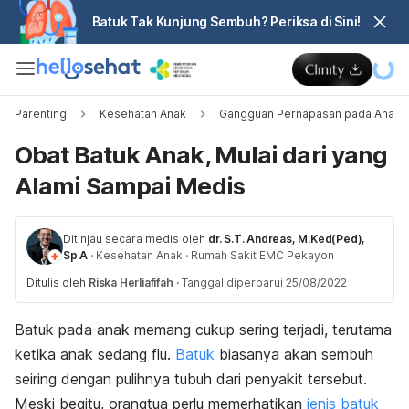
Batuk Tak Kunjung Sembuh? Periksa di Sini!
Parenting
Kesehatan Anak
Gangguan Pernapasan pada Anak
Obat Batuk Anak, Mulai dari yang
Alami Sampai Medis
Ditinjau secara medis oleh
dr. S.T. Andreas, M.Ked(Ped),
Sp.A
·
Kesehatan Anak
·
Rumah Sakit EMC Pekayon
Ditulis oleh
Riska Herliafifah
·
Tanggal diperbarui 25/08/2022
Batuk pada anak memang cukup sering terjadi, terutama
ketika anak sedang flu.
Batuk
biasanya akan sembuh
seiring dengan pulihnya tubuh dari penyakit tersebut.
Meski begitu, orangtua perlu memerhatikan
jenis batuk