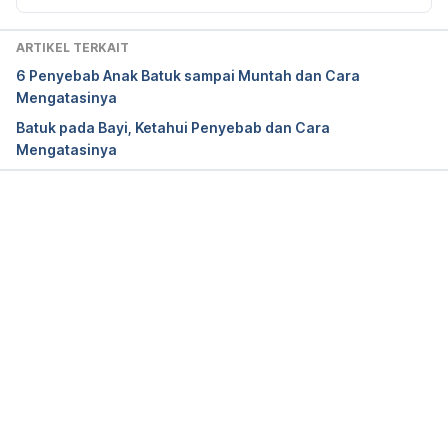
Diagnosing Chronic Cough. (2020). Retrieved 23 
ARTIKEL TERKAIT
July 2020, from 
https://www.aaaai.org/tools-for-
6 Penyebab Anak Batuk sampai Muntah dan Cara
the-public/conditions-library/allergies/cough-in-
Mengatasinya
children
Batuk pada Bayi, Ketahui Penyebab dan Cara
Mengatasinya
Chronic Cough. (2023). Retrieved 23 July 2020, 
from 
https://my.clevelandclinic.org/health/diseases/1504
8-chronic-cough-overview
Memuat...