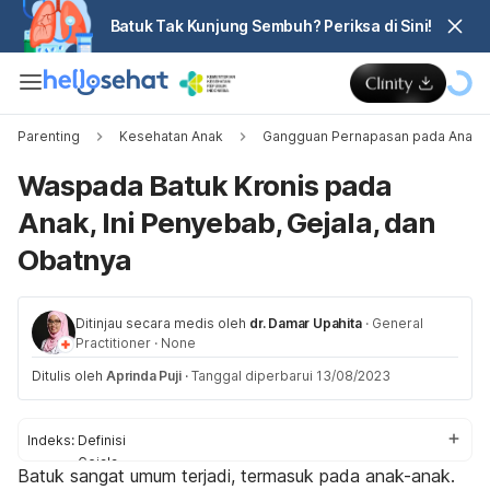
Batuk Tak Kunjung Sembuh? Periksa di Sini!
Parenting
Kesehatan Anak
Gangguan Pernapasan pada Anak
Waspada Batuk Kronis pada
Anak, Ini Penyebab, Gejala, dan
Obatnya
Ditinjau secara medis oleh
dr. Damar Upahita
·
General
Practitioner
·
None
Ditulis oleh
Aprinda Puji
·
Tanggal diperbarui 13/08/2023
Indeks:
Definisi
Gejala
Batuk sangat umum terjadi, termasuk pada anak-anak.
Penyebab