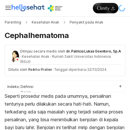
Parenting
Kesehatan Anak
Penyakit pada Anak
Cephalhematoma
Ditinjau secara medis oleh
dr. Patricia Lukas Goentoro, Sp.A
·
Kesehatan Anak
·
Rumah Sakit Universitas Indonesia
(RSUI)
Ditulis oleh
Reikha Pratiwi
·
Tanggal diperbarui 22/10/2024
Indeks:
Definisi
Gejala
Seperti prosedur medis pada umumnya, persalinan
Penyebab
tentunya perlu dilakukan secara hati-hati. Namun,
Komplikasi
Diagnosis
terkadang ada saja masalah yang terjadi selama proses
Pengobatan
persalinan, yang bisa menimbulkan benjolan di kepala
bayi baru lahir. Benjolan ini terlihat mirip dengan benjolan