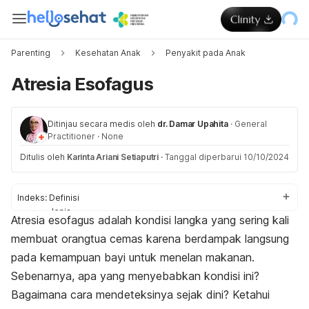
Parenting
Kesehatan Anak
Penyakit pada Anak
Atresia Esofagus
Ditinjau secara medis oleh
dr. Damar Upahita
·
General
Practitioner
·
None
Ditulis oleh
Karinta Ariani Setiaputri
·
Tanggal diperbarui 10/10/2024
Indeks:
Definisi
Jenis
Atresia esofagus adalah kondisi langka yang sering kali
Gejala
membuat orangtua cemas karena berdampak langsung
Penyebab
Faktor risiko
pada kemampuan bayi untuk menelan makanan.
Komplikasi
Sebenarnya, apa yang menyebabkan kondisi ini?
Diagnosis
Bagaimana cara mendeteksinya sejak dini? Ketahui
Pengobatan