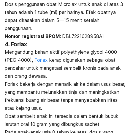
Dosis penggunaan obat Microlax untuk anak di atas 3
tahun adalah 1 tube (ml) per harinya. Efek obatnya
dapat dirasakan dalam 5—15 menit setelah
penggunaan.
Nomor registrasi BPOM:
DBL7221628958A1
4. Forlax
Mengandung bahan aktif
polyethylene glycol
4000
(PEG 4000),
Forlax
kerap digunakan sebagai obat
pencahar untuk mengatasi sembelit kronis pada anak
dan orang dewasa.
Forlax bekerja dengan menarik air ke dalam usus besar,
yang membantu melunakkan tinja dan meningkatkan
frekuensi buang air besar tanpa menyebabkan iritasi
atau kejang usus.
Obat sembelit anak ini tersedia dalam bentuk bubuk
larutan oral 10 gram yang dibungkus
sachet.
Pada anak-anak usia 8 tahun ke atas, dosis yang