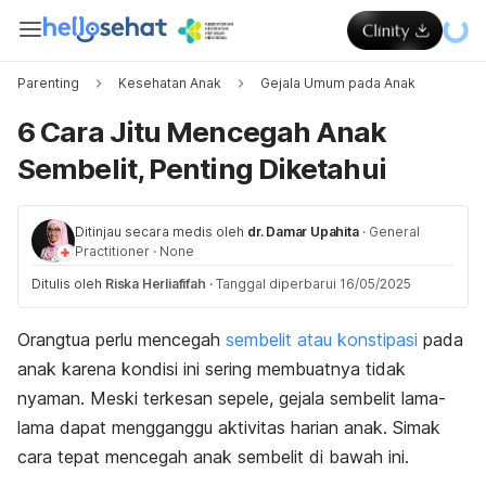
Parenting
Kesehatan Anak
Gejala Umum pada Anak
6 Cara Jitu Mencegah Anak
Sembelit, Penting Diketahui
Ditinjau secara medis oleh
dr. Damar Upahita
·
General
Practitioner
·
None
Ditulis oleh
Riska Herliafifah
·
Tanggal diperbarui 16/05/2025
Orangtua perlu mencegah
sembelit atau konstipasi
pada
anak karena kondisi ini sering membuatnya tidak
nyaman. Meski terkesan sepele, gejala sembelit lama-
lama dapat mengganggu aktivitas harian anak.
Simak
cara tepat mencegah anak sembelit di bawah ini.