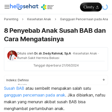
Parenting
Kesehatan Anak
Gangguan Pencernaan pada Anak
8 Penyebab Anak Susah BAB dan
Cara Mengatasinya
Ditulis oleh
Dr. dr. Dedy Rahmat, Sp.A
·
Kesehatan Anak
·
Rumah Sakit Hermina Bekasi
Tanggal diperbarui 21/06/2024
Indeks:
Definisi
Gejala
Susah BAB
atau sembelit merupakan salah satu
Penyebab
gangguan pencernaan pada anak
. Jika dibiarkan, nafsu
Cara mengatasi
Kapan ke dokter?
makan yang menurun akibat susah BAB bisa
menghambat pertumbuhan anak.