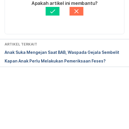
Ditulis oleh
Dr. dr. Dedy Rahmat, Sp.A
Apakah artikel ini membantu?
Diperbarui oleh: 
Ihda Fadila
ARTIKEL TERKAIT
Anak Suka Mengejan Saat BAB, Waspada Gejala Sembelit
Kapan Anak Perlu Melakukan Pemeriksaan Feses?
Memuat...