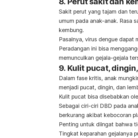
8. Perut sakit dan 
Sakit perut yang tajam dan te
umum pada anak-anak. Rasa saki
kembung.
Pasalnya, virus dengue dapat 
Peradangan ini bisa menggangg
memunculkan gejala-gejala ter
9. Kulit pucat, dingi
Dalam fase kritis, anak mungki
menjadi pucat, dingin, dan le
Kulit pucat bisa disebabkan ol
Sebagai ciri-ciri DBD pada anak
berkurang akibat kebocoran pl
Penting untuk diingat bahwa t
Tingkat keparahan gejalanya p