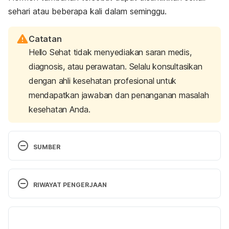
sehari atau beberapa kali dalam seminggu.
Catatan
Hello Sehat tidak menyediakan saran medis,
diagnosis, atau perawatan. Selalu konsultasikan
dengan ahli kesehatan profesional untuk
mendapatkan jawaban dan penanganan masalah
kesehatan Anda.
SUMBER
Growth Hormone (Somatotropin). (2022). 
Retrieved 5 January 2024, from 
RIWAYAT PENGERJAAN
http://www.vivo.colostate.edu/hbooks/pathphys/e
ndocrine/hypopit/gh.html
Versi Terbaru
hormone, G. (2022). Growth hormone | You and 
29/11/2024