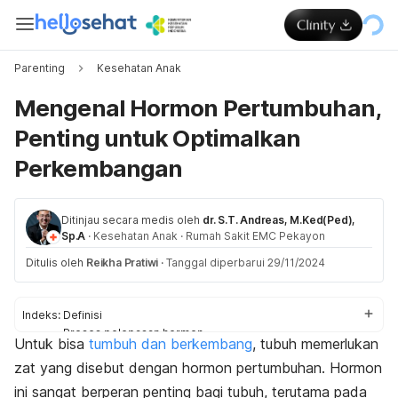
Parenting
Kesehatan Anak
Mengenal Hormon Pertumbuhan,
Penting untuk Optimalkan
Perkembangan
Ditinjau secara medis oleh
dr. S.T. Andreas, M.Ked(Ped),
Sp.A
·
Kesehatan Anak
·
Rumah Sakit EMC Pekayon
Ditulis oleh
Reikha Pratiwi
·
Tanggal diperbarui 29/11/2024
Indeks:
Definisi
Proses pelepasan hormon
Untuk bisa
tumbuh dan berkembang
, tubuh memerlukan
Fungsi dan cara kerja
zat yang disebut dengan hormon pertumbuhan. Hormon
Risiko terlalu banyak
Risiko terlalu sedikit
ini sangat berperan penting bagi tubuh, terutama pada