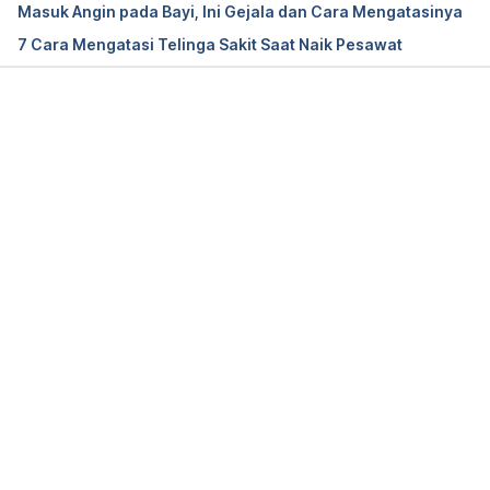
Masuk Angin pada Bayi, Ini Gejala dan Cara Mengatasinya
7 Cara Mengatasi Telinga Sakit Saat Naik Pesawat
Flying with Baby: Parent FAQs. (2020). Retrieved 
31 December 2020, from 
Memuat...
https://www.healthychildren.org/English/safety-
prevention/on-the-go/Pages/Flying-with-
Baby.aspx