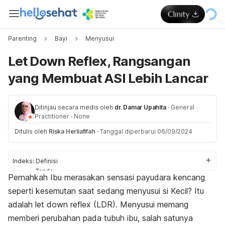
Parenting
Bayi
Menyusui
Let Down Reflex, Rangsangan
yang Membuat ASI Lebih Lancar
Ditinjau secara medis oleh
dr. Damar Upahita
·
General
Practitioner
·
None
Ditulis oleh
Riska Herliafifah
·
Tanggal diperbarui 06/09/2024
Indeks:
Definisi
Tanda
Pernahkah Ibu merasakan sensasi payudara kencang
Cara stimulasi
seperti kesemutan saat sedang menyusui si Kecil? Itu
adalah
let down reflex
(LDR). Menyusui memang
memberi perubahan pada tubuh ibu, salah satunya