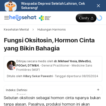
Waspadai Depresi Setelah Lahiran, Cek
Sekarang!
Kesehatan Mental
Hubungan Harmonis
Fungsi Oksitosin, Hormon Cinta
yang Bikin Bahagia
Ditinjau secara medis oleh
dr. Mikhael Yosia, BMedSci,
PGCert, DTM&H.
·
General Practitioner
·
Medicine Sans
Frontières (MSF)
Ditulis oleh
Hillary Sekar Pawestri
·
Tanggal diperbarui 08/05/2024
Indeks:
Definisi
Fungsi
Sebutan oksitosin sebagai hormon cinta rupanya bukan
Cara meingkatkan
tanpa alasan. Pasalnya, produksi hormon ini akan