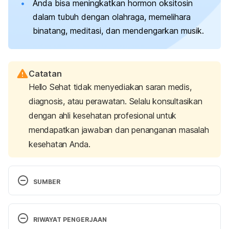
Anda bisa meningkatkan hormon oksitosin
dalam tubuh dengan olahraga, memelihara
binatang, meditasi, dan mendengarkan musik.
Catatan
Hello Sehat tidak menyediakan saran medis,
diagnosis, atau perawatan. Selalu konsultasikan
dengan ahli kesehatan profesional untuk
mendapatkan jawaban dan penanganan masalah
kesehatan Anda.
SUMBER
Oxytocin: The Reason We Fall in Love. (2023). 
Osmosis from Elsevier. 
Retrieved 07 May 2024 
RIWAYAT PENGERJAAN
from 