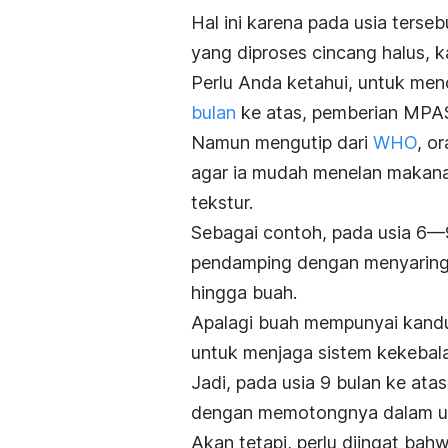
Hal ini karena pada usia ters
yang diproses cincang halus, k
Perlu Anda ketahui, untuk men
bulan
ke atas, pemberian MPAS
Namun mengutip dari
WHO
, o
agar ia mudah menelan makana
tekstur.
Sebagai contoh, pada usia 6—
pendamping dengan menyaring s
hingga buah.
Apalagi buah mempunyai kandun
untuk menjaga sistem kekebal
Jadi, pada usia 9 bulan ke at
dengan memotongnya dalam ukur
Akan tetapi, perlu diingat ba