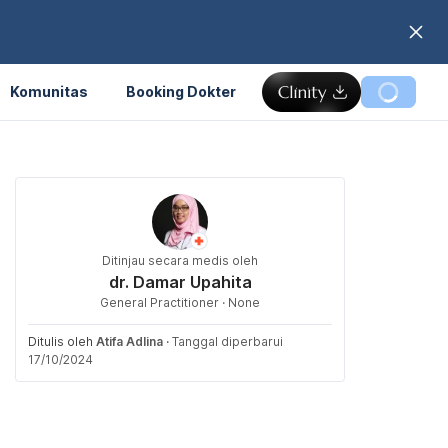
Komunitas
Booking Dokter
Ditinjau secara medis oleh
dr. Damar Upahita
General Practitioner · None
Ditulis oleh
Atifa Adlina
·
Tanggal diperbarui
17/10/2024