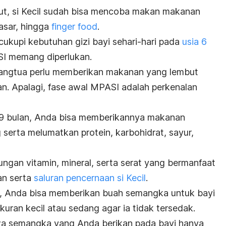
ebut, si Kecil sudah bisa mencoba makan makanan
asar, hingga
finger food
.
cukupi kebutuhan gizi bayi sehari-hari pada
usia 6
I memang diperlukan.
rangtua perlu memberikan makanan yang lembut
n. Apalagi, fase awal MPASI adalah perkenalan
9 bulan, Anda bisa memberikannya makanan
erta melumatkan protein, karbohidrat, sayur,
gan vitamin, mineral, serta serat yang bermanfaat
an serta
saluran pencernaan si Kecil
.
as, Anda bisa memberikan buah semangka untuk bayi
an kecil atau sedang agar ia tidak tersedak.
hwa semangka yang Anda berikan pada bayi hanya