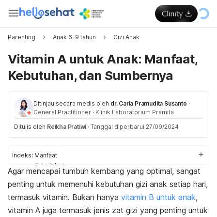
Parenting
Anak 6-9 tahun
Gizi Anak
Vitamin A untuk Anak: Manfaat,
Kebutuhan, dan Sumbernya
Ditinjau secara medis oleh
dr. Carla Pramudita Susanto
·
General Practitioner
·
Klinik Laboratorium Pramita
Ditulis oleh
Reikha Pratiwi
·
Tanggal diperbarui 27/09/2024
Indeks:
Manfaat
Kebutuhan
Agar mencapai tumbuh kembang yang optimal, sangat
Sumber
penting untuk memenuhi kebutuhan gizi anak setiap hari,
termasuk vitamin. Bukan hanya
vitamin B untuk anak
,
vitamin A juga termasuk jenis zat gizi yang penting untuk