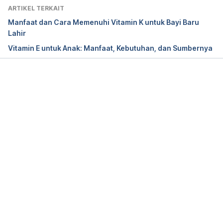
ARTIKEL TERKAIT
Vitamins (for Kids) | Nemours KidsHealth. (n.d.). 
Manfaat dan Cara Memenuhi Vitamin K untuk Bayi Baru
Retrieved 17 September 2024, from 
Lahir
https://kidshealth.org/en/kids/vitamin.html
Vitamin E untuk Anak: Manfaat, Kebutuhan, dan Sumbernya
Rasori, A. (2023). The Importance of Providing 
Vitamin A to Children. Retrieved 17 September 
2024, from 
Memuat...
https://www.villagehopecore.org/blog/the-
importance-of-providing-vitamin-a-to-children
Vitamin A supplementation: who, when and how. 
Community Eye Health. 2013;26(84):71. 
https://www.ncbi.nlm.nih.gov/pmc/articles/PMC393
6689/
Vitamin A supplementation keep children healthy 
and strong. (2023). Retrieved 17 September 2024, 
from 