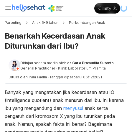
Parenting
Anak 6-9 tahun
Perkembangan Anak
Benarkah Kecerdasan Anak
Diturunkan dari Ibu?
Ditinjau secara medis oleh
dr. Carla Pramudita Susanto
·
General Practitioner
·
Klinik Laboratorium Pramita
Ditulis oleh
Ihda Fadila
·
Tanggal diperbarui 06/12/2021
Banyak yang mengatakan jika kecerdasan atau IQ
(
intelligence quotient
) anak menurun dari ibu. Ini karena
ibu yang mengandung dan
menyusui
anak serta
pengaruh dari kromosom X yang ibu turunkan pada
anak. Namun, apakah fakta ini benar? Bagaimana