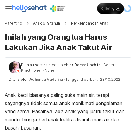
Parenting
Anak 6-9 tahun
Perkembangan Anak
Inilah yang Orangtua Harus
Lakukan Jika Anak Takut Air
Ditinjau secara medis oleh
dr. Damar Upahita
·
General
Practitioner
·
None
Ditulis oleh
Adhenda Madarina
·
Tanggal diperbarui 28/10/2022
Anak kecil biasanya paling suka main air, tetapi
sayangnya tidak semua anak menikmati pengalaman
yang sama. Pasalnya, ada anak yang justru takut dan
mundur hingga berteriak ketika disuruh main air dan
basah-basahan.