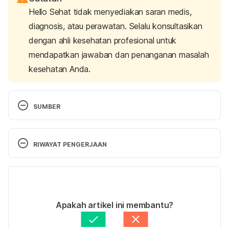
Hello Sehat tidak menyediakan saran medis,
diagnosis, atau perawatan. Selalu konsultasikan
dengan ahli kesehatan profesional untuk
mendapatkan jawaban dan penanganan masalah
kesehatan Anda.
SUMBER
Phobia.
 (2024). Harvard Health. Retrieved March 
25, 2025, from 
RIWAYAT PENGERJAAN
https://www.health.harvard.edu/a_to_z/phobia-a-
to-z
Versi Terbaru
Specific phobias. 
(2023). Mayo Clinic. Retrieved 
09/04/2025
March 25, 2025, from 
Ditulis oleh 
Satria Aji Purwoko
Apakah artikel ini membantu?
https://www.mayoclinic.org/diseases-
Ditinjau secara medis oleh
Ririn Nur Abdiah Bahar, 
conditions/specific-phobias/symptoms-
S.Psi., M.Psi.