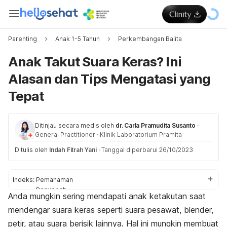
Parenting
Anak 1-5 Tahun
Perkembangan Balita
Anak Takut Suara Keras? Ini
Alasan dan Tips Mengatasi yang
Tepat
Ditinjau secara medis oleh
dr. Carla Pramudita Susanto
·
General Practitioner
·
Klinik Laboratorium Pramita
Ditulis oleh
Indah Fitrah Yani
·
Tanggal diperbarui 26/10/2023
Indeks:
Pemahaman
Penyebab
Anda mungkin sering mendapati anak ketakutan saat
Cara mengatasi
mendengar suara keras seperti suara pesawat, blender,
Kapan ke dokter
petir, atau suara berisik lainnya. Hal ini mungkin membuat