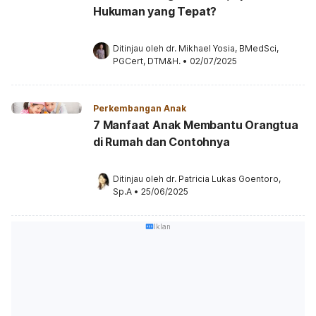
Hukuman yang Tepat?
Ditinjau oleh 
dr. Mikhael Yosia, BMedSci, 
PGCert, DTM&H.
•
02/07/2025
Perkembangan Anak
7 Manfaat Anak Membantu Orangtua
di Rumah dan Contohnya
Ditinjau oleh 
dr. Patricia Lukas Goentoro, 
Sp.A
•
25/06/2025
Iklan