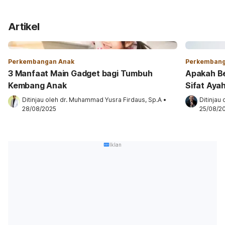
Artikel
Perkembangan Anak
Perkembang
3 Manfaat Main Gadget bagi Tumbuh
Apakah B
Kembang Anak
Sifat Aya
Ditinjau oleh 
dr. Muhammad Yusra Firdaus, Sp.A
•
Ditinjau 
28/08/2025
25/08/2
Iklan