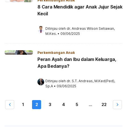
Perkembangan Anak
8 Cara Mendidik agar Anak Jujur Sejak
Kecil
Ditinjau oleh 
dr. Andreas Wilson Setiawan, 
M.Kes.
•
09/06/2025
Perkembangan Anak
Peran Ayah dan Ibu dalam Keluarga,
Apa Bedanya?
Ditinjau oleh 
dr. S.T. Andreas, M.Ked(Ped), 
Sp.A
•
09/06/2025
1
2
3
4
5
...
22