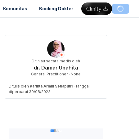
Komunitas
Booking Dokter
Ditinjau secara medis oleh
dr. Damar Upahita
General Practitioner · None
Ditulis oleh
Karinta Ariani Setiaputri
·
Tanggal
diperbarui 30/08/2023
Iklan