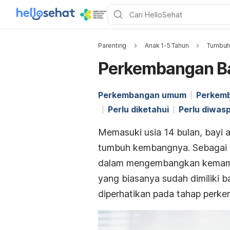
Parenting
Anak 1-5 Tahun
Tumbuh
Perkembangan Ba
Perkembangan umum
Perkem
Perlu diketahui
Perlu diwas
Memasuki usia 14 bulan, bayi 
tumbuh kembangnya. Sebagai o
dalam mengembangkan kemamp
yang biasanya sudah dimiliki ba
diperhatikan pada tahap perke