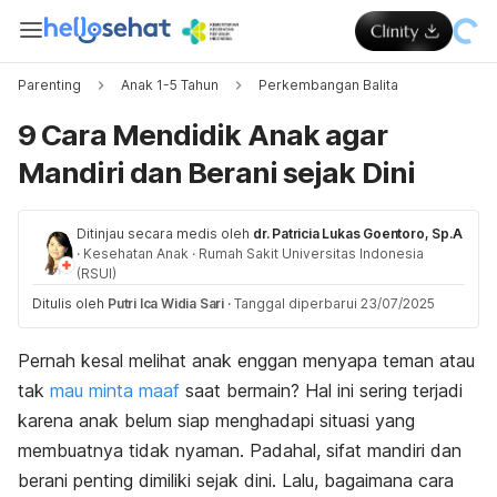
Parenting
Anak 1-5 Tahun
Perkembangan Balita
9 Cara Mendidik Anak agar
Mandiri dan Berani sejak Dini
Ditinjau secara medis oleh
dr. Patricia Lukas Goentoro, Sp.A
·
Kesehatan Anak
·
Rumah Sakit Universitas Indonesia
(RSUI)
Ditulis oleh
Putri Ica Widia Sari
·
Tanggal diperbarui 23/07/2025
Pernah kesal melihat anak enggan menyapa teman atau
tak
mau minta maaf
saat bermain? Hal ini sering terjadi
karena anak belum siap menghadapi situasi yang
membuatnya tidak nyaman. Padahal, sifat mandiri dan
berani penting dimiliki sejak dini. Lalu, bagaimana cara