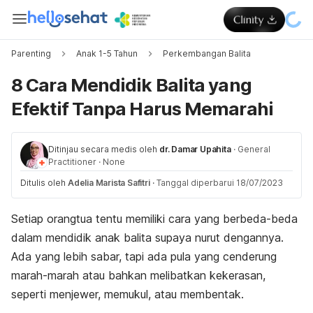
Parenting
Anak 1-5 Tahun
Perkembangan Balita
8 Cara Mendidik Balita yang
Efektif Tanpa Harus Memarahi
Ditinjau secara medis oleh
dr. Damar Upahita
·
General
Practitioner
·
None
Ditulis oleh
Adelia Marista Safitri
·
Tanggal diperbarui 18/07/2023
Setiap orangtua tentu memiliki cara yang berbeda-beda
dalam mendidik anak balita supaya
nurut
dengannya.
Ada yang lebih sabar, tapi ada pula yang cenderung
marah-marah atau bahkan melibatkan kekerasan,
seperti menjewer, memukul, atau membentak.