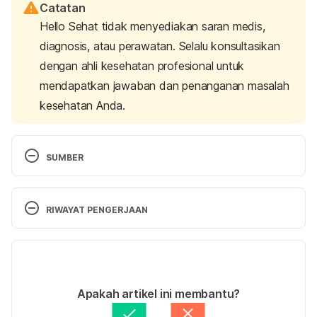
Catatan
Hello Sehat tidak menyediakan saran medis,
diagnosis, atau perawatan. Selalu konsultasikan
dengan ahli kesehatan profesional untuk
mendapatkan jawaban dan penanganan masalah
kesehatan Anda.
SUMBER
Disciplining Your Toddler.
 Kids Health. (n.d). 
Retrieved July 18, 2023, from  
RIWAYAT PENGERJAAN
https://kidshealth.org/en/parents/toddler-
tantrums.html
.
Versi Terbaru
Teaching your child everyday skills
. nhs.uk. 
18/07/2023
(2022). 
Retrieved July 18, 2023, from 
Ditulis oleh 
Adelia Marista Safitri
Apakah artikel ini membantu?
https://www.nhs.uk/conditions/baby/babys-
Ditinjau secara medis oleh
dr. Damar Upahita