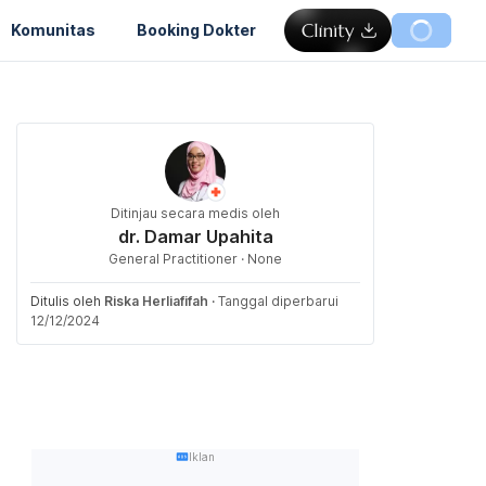
Komunitas
Booking Dokter
Ditinjau secara medis oleh
dr. Damar Upahita
General Practitioner · None
Ditulis oleh
Riska Herliafifah
·
Tanggal diperbarui
12/12/2024
Iklan