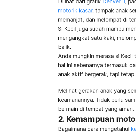
Dilihat dari grafik
Denver II
, pa
motorik kasar
, tampak anak sem
memanjat, dan melompat di te
Si Kecil juga sudah mampu m
mengangkat satu kaki, melompa
balik.
Anda mungkin merasa si Kecil 
hal ini sebenarnya termasuk d
anak aktif bergerak, tapi tet
Melihat gerakan anak yang sem
keamanannya.
Tidak perlu sam
bermain di tempat yang aman.
2. Kemampuan motor
Bagaimana cara mengetahui
k