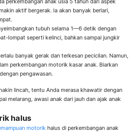
da perkembangan anak usia 5 tahun dari aspek
akin aktif bergerak. Ia akan banyak berlari,
mpat.
enyeimbangkan tubuh selama 1—6 detik dengan
t-lompat seperti kelinci,
bahkan sampai jungkir
terlalu banyak gerak dan terkesan
pecicilan
. Namun,
alam perkembangan motorik kasar anak. Biarkan
ap dengan pengawasan.
akin lincah, tentu Anda merasa khawatir dengan
pai melarang, awasi anak dari jauh dan ajak anak
ik halus
emampuan motorik
halus di perkembangan anak