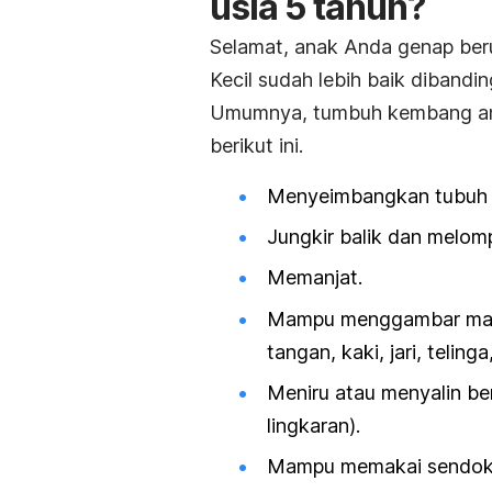
usia 5 tahun?
Selamat, anak Anda genap berus
Kecil sudah lebih baik diband
Umumnya,
tumbuh kembang an
berikut ini.
Menyeimbangkan tubuh s
Jungkir balik dan melom
Memanjat.
Mampu menggambar manu
tangan, kaki, jari, teling
Meniru atau menyalin ben
lingkaran).
Mampu memakai sendok g