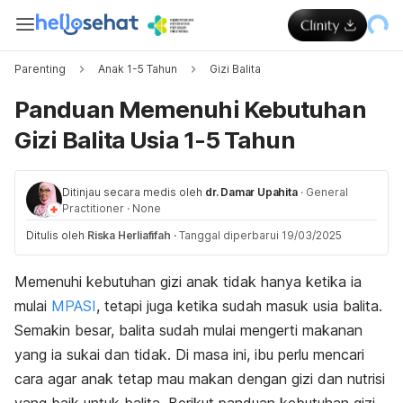
Parenting
Anak 1-5 Tahun
Gizi Balita
Panduan Memenuhi Kebutuhan
Gizi Balita Usia 1-5 Tahun
Ditinjau secara medis oleh
dr. Damar Upahita
·
General
Practitioner
·
None
Ditulis oleh
Riska Herliafifah
·
Tanggal diperbarui 19/03/2025
Memenuhi kebutuhan gizi anak tidak hanya ketika ia
mulai
MPASI
, tetapi juga ketika sudah masuk usia balita.
Semakin besar, balita sudah mulai mengerti makanan
yang ia sukai dan tidak. Di masa ini, ibu perlu mencari
cara agar anak tetap mau makan dengan gizi dan nutrisi