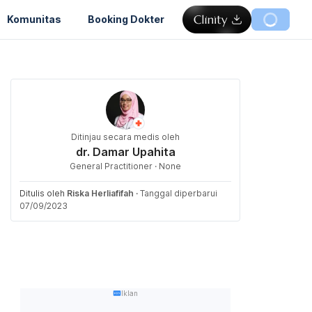
Komunitas
Booking Dokter
Ditinjau secara medis oleh
dr. Damar Upahita
General Practitioner · None
Ditulis oleh
Riska Herliafifah
·
Tanggal diperbarui
07/09/2023
Iklan