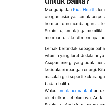
untuk balita?
Mengutip dari
Kids Health
, le
dengan usianya. Lemak berper
hormon, dan membangun siste
Selain itu, lemak juga memili
membantu si kecil mencapai p
Lemak bertindak sebagai baha
vitamin yang larut di dalamnya 
Asupan energi yang tidak menc
ketidakseimbangan energi. Bila
masalah gizi seperti kekurang
badan balita.
Walau
lemak bermanfaat
untuk
disebutkan sebelumnya, Anda 
Selain itu, Anda juga harus mem