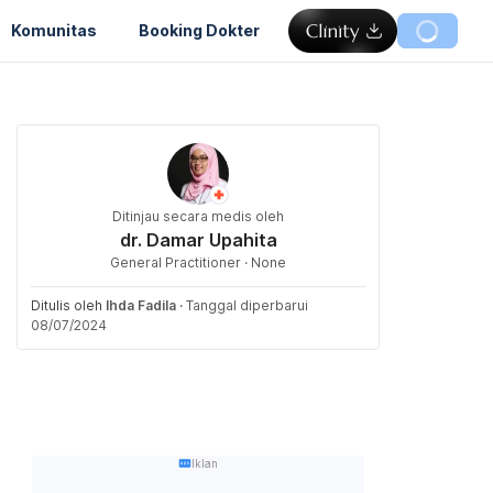
Komunitas
Booking Dokter
Ditinjau secara medis oleh
dr. Damar Upahita
General Practitioner · None
Ditulis oleh
Ihda Fadila
·
Tanggal diperbarui
08/07/2024
Iklan