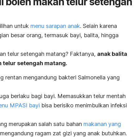
l boleh makan telur setengah
ilihan untuk
menu sarapan anak
. Selain karena
agian besar orang, termasuk bayi, balita, hingga
kan telur setengah matang? Faktanya,
anak balita
n telur setengah matang
.
ng rentan mengandung bakteri
Salmonella
yang
 juga berlaku bagi bayi. Memasukkan telur mentah
enu MPASI bayi
bisa berisiko menimbulkan infeksi
mang merupakan salah satu bahan
makanan yang
r mengandung ragam zat gizi yang anak butuhkan.