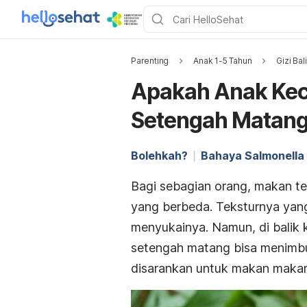
Parenting
Anak 1-5 Tahun
Gizi Bal
Apakah Anak Keci
Setengah Matan
Bolehkah?
Bahaya Salmonella
Bagi sebagian orang, makan t
yang berbeda. Teksturnya yang 
menyukainya. Namun, di balik k
setengah matang bisa menimbul
disarankan untuk makan makan