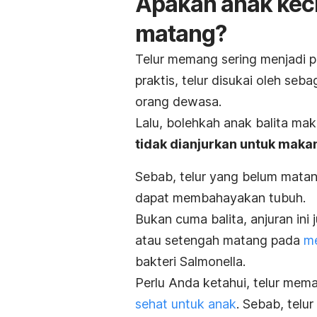
Apakah anak keci
matang?
Telur memang sering menjadi p
praktis, telur disukai oleh seb
orang dewasa.
Lalu, bolehkah anak balita ma
tidak dianjurkan untuk maka
Sebab, telur yang belum mata
dapat membahayakan tubuh.
Bukan cuma balita, anjuran ini
atau setengah matang pada
m
bakteri
Salmonella
.
Perlu Anda ketahui, telur me
sehat untuk anak
. Sebab, telu