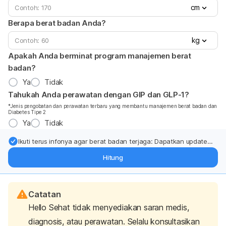
cm
Berapa berat badan Anda?
kg
Apakah Anda berminat program manajemen berat
badan?
Ya
Tidak
Tahukah Anda perawatan dengan GIP dan GLP-1?
*Jenis pengobatan dan perawatan terbaru yang membantu manajemen berat badan dan
Diabetes Tipe 2
Ya
Tidak
Ikuti terus infonya agar berat badan terjaga: Dapatkan update
dari pakar mengenai dukungan dan perawatan berat badan
Hitung
langsung ke inbox Anda.
Catatan
Hello Sehat tidak menyediakan saran medis,
diagnosis, atau perawatan. Selalu konsultasikan