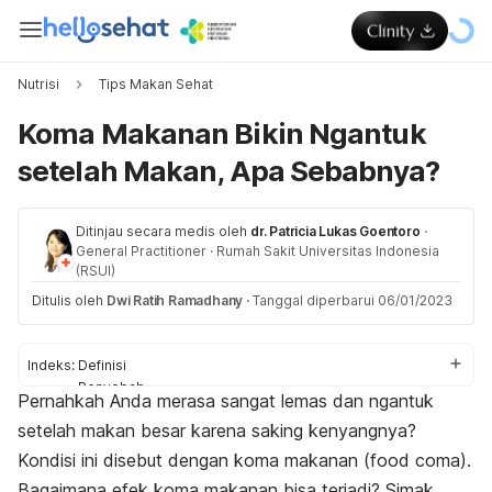
Nutrisi
Tips Makan Sehat
Koma Makanan Bikin Ngantuk
setelah Makan, Apa Sebabnya?
Ditinjau secara medis oleh
dr. Patricia Lukas Goentoro
·
General Practitioner
·
Rumah Sakit Universitas Indonesia
(RSUI)
Ditulis oleh
Dwi Ratih Ramadhany
·
Tanggal diperbarui 06/01/2023
Indeks:
Definisi
Penyebab
Pernahkah Anda merasa sangat lemas dan ngantuk
Dampak kesehatan
setelah makan besar karena saking kenyangnya?
Cara mengatasi
Kondisi ini disebut dengan koma makanan (
food coma
).
Bagaimana efek koma makanan bisa terjadi? Simak