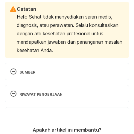
Catatan
Hello Sehat tidak menyediakan saran medis,
diagnosis, atau perawatan. Selalu konsultasikan
dengan ahli kesehatan profesional untuk
mendapatkan jawaban dan penanganan masalah
kesehatan Anda.
SUMBER
Processed foods you  should be eating 
http://www.everydayhealth.com/columns/johannah
RIWAYAT PENGERJAAN
-sakimura-nutrition-sleuth/processed-foods-you-
should-be-eating/
 Diakses pada 4 April 2017
Versi Terbaru
What are processed food 
21/06/2021
http://www.nhs.uk/Livewell/Goodfood/Pages/what
Ditulis oleh 
Novita Joseph
Apakah artikel ini membantu?
-are-processed-foods.aspx
 Diakses pada 4 April 