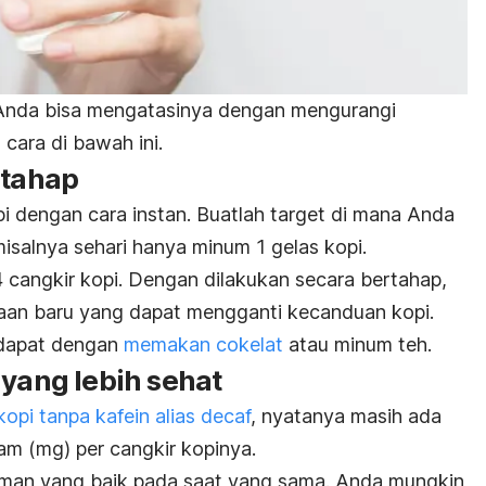
i, Anda bisa mengatasinya dengan mengurangi
cara di bawah ini.
rtahap
i dengan cara instan. Buatlah target di mana Anda
isalnya sehari hanya minum 1 gelas kopi.
 cangkir kopi. Dengan dilakukan secara bertahap,
an baru yang dapat mengganti kecanduan kopi.
 dapat dengan
memakan cokelat
atau minum teh.
 yang lebih sehat
kopi tanpa kafein alias decaf
, nyatanya masih ada
am (mg) per cangkir kopinya.
man yang baik pada saat yang sama. Anda mungkin