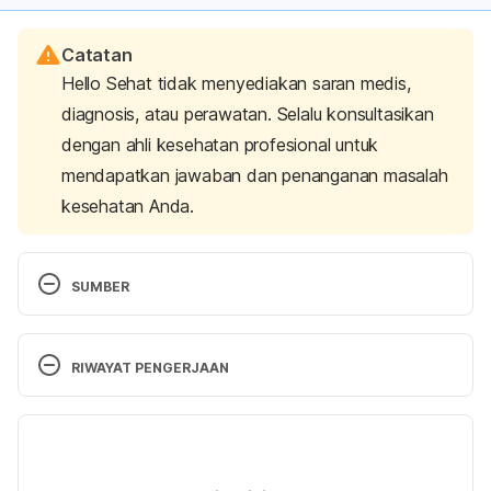
Catatan
Hello Sehat tidak menyediakan saran medis,
diagnosis, atau perawatan. Selalu konsultasikan
dengan ahli kesehatan profesional untuk
mendapatkan jawaban dan penanganan masalah
kesehatan Anda.
SUMBER
Why Coffee Can Make You Tired | Sleep 
Foundation. (2021). Retrieved 10 May 2022, from 
RIWAYAT PENGERJAAN
https://www.sleepfoundation.org/sleep-faqs/why-
does-coffee-make-me-tired
Versi Terbaru
07/09/2023
Caffeine’s Connection to Sleep Problems | Sleep 
Ditulis oleh 
Larastining Retno Wulandari