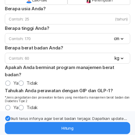
Laki-laki
Perempuan
Berapa usia Anda?
(tahun)
Berapa tinggi Anda?
cm
Berapa berat badan Anda?
kg
Apakah Anda berminat program manajemen berat
badan?
Ya
Tidak
Tahukah Anda perawatan dengan GIP dan GLP-1?
*Jenis pengobatan dan perawatan terbaru yang membantu manajemen berat badan dan
Diabetes Tipe 2
Ya
Tidak
Ikuti terus infonya agar berat badan terjaga: Dapatkan update
dari pakar mengenai dukungan dan perawatan berat badan
Hitung
langsung ke inbox Anda.