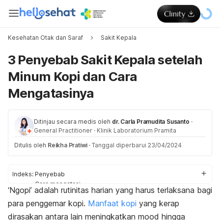
Kesehatan Otak dan Saraf
Sakit Kepala
3 Penyebab Sakit Kepala setelah
Minum Kopi dan Cara
Mengatasinya
Ditinjau secara medis oleh
dr. Carla Pramudita Susanto
·
General Practitioner
·
Klinik Laboratorium Pramita
Ditulis oleh
Reikha Pratiwi
·
Tanggal diperbarui 23/04/2024
Indeks:
Penyebab
Cara mengatasi
‘Ngopi’ adalah rutinitas harian yang harus terlaksana bagi
Cara mencegah
para penggemar kopi.
Manfaat kopi
yang kerap
dirasakan antara lain meningkatkan
mood
hingga