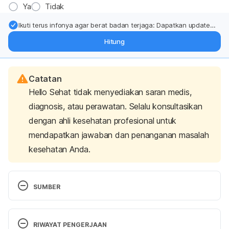
Ya
Tidak
Ikuti terus infonya agar berat badan terjaga: Dapatkan update
dari pakar mengenai dukungan dan perawatan berat badan
Hitung
langsung ke inbox Anda.
Catatan
Hello Sehat tidak menyediakan saran medis,
diagnosis, atau perawatan. Selalu konsultasikan
dengan ahli kesehatan profesional untuk
mendapatkan jawaban dan penanganan masalah
kesehatan Anda.
SUMBER
Boppana, S. H., Peterson, M., Du, A. L., Kutikuppala, 
L. V. S., & Gabriel, R. A. (2022). Caffeine: What Is 
RIWAYAT PENGERJAAN