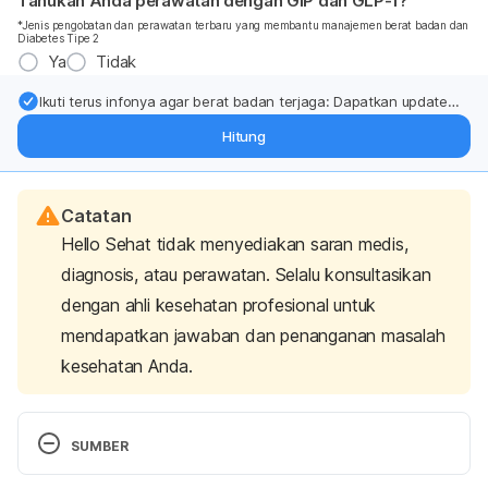
Tahukah Anda perawatan dengan GIP dan GLP-1?
*Jenis pengobatan dan perawatan terbaru yang membantu manajemen berat badan dan
Diabetes Tipe 2
Ya
Tidak
Ikuti terus infonya agar berat badan terjaga: Dapatkan update
dari pakar mengenai dukungan dan perawatan berat badan
Hitung
langsung ke inbox Anda.
Catatan
Hello Sehat tidak menyediakan saran medis,
diagnosis, atau perawatan. Selalu konsultasikan
dengan ahli kesehatan profesional untuk
mendapatkan jawaban dan penanganan masalah
kesehatan Anda.
SUMBER
Should I Take a Daily Multivitamin? (2023). 