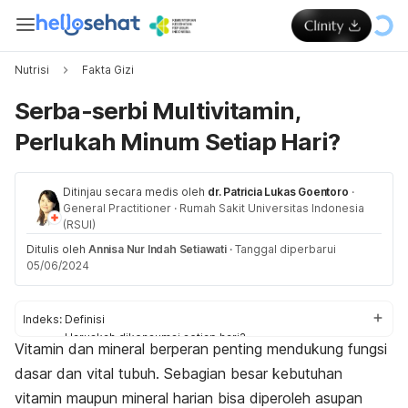
Nutrisi
Fakta Gizi
Serba-serbi Multivitamin,
Perlukah Minum Setiap Hari?
Ditinjau secara medis oleh
dr. Patricia Lukas Goentoro
·
General Practitioner
·
Rumah Sakit Universitas Indonesia
(RSUI)
Ditulis oleh
Annisa Nur Indah Setiawati
·
Tanggal diperbarui
05/06/2024
Indeks:
Definisi
Haruskah dikonsumsi setiap hari?
Vitamin dan mineral berperan penting mendukung fungsi
Waktu konsumsi
dasar dan vital tubuh. Sebagian besar kebutuhan
Aturan pakai
Efek samping
vitamin maupun mineral harian bisa diperoleh asupan