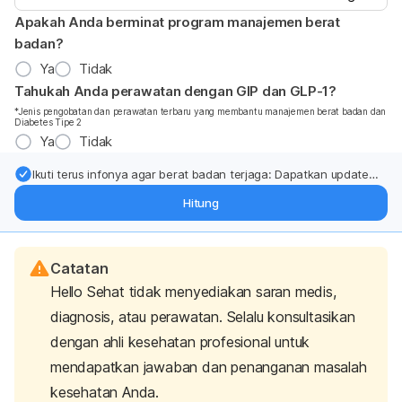
Apakah Anda berminat program manajemen berat
badan?
Ya
Tidak
Tahukah Anda perawatan dengan GIP dan GLP-1?
*Jenis pengobatan dan perawatan terbaru yang membantu manajemen berat badan dan
Diabetes Tipe 2
Ya
Tidak
Ikuti terus infonya agar berat badan terjaga: Dapatkan update
dari pakar mengenai dukungan dan perawatan berat badan
Hitung
langsung ke inbox Anda.
Catatan
Hello Sehat tidak menyediakan saran medis,
diagnosis, atau perawatan. Selalu konsultasikan
dengan ahli kesehatan profesional untuk
mendapatkan jawaban dan penanganan masalah
kesehatan Anda.