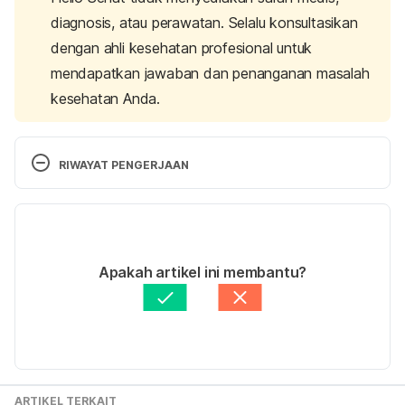
diagnosis, atau perawatan. Selalu konsultasikan
dengan ahli kesehatan profesional untuk
mendapatkan jawaban dan penanganan masalah
kesehatan Anda.
RIWAYAT PENGERJAAN
Versi Terbaru
23/08/2021
Ditulis oleh
dr. Arti Indira, M.Gizi, Sp.GK.
Apakah artikel ini membantu?
Diperbarui oleh: 
Nanda Saputri
ARTIKEL TERKAIT