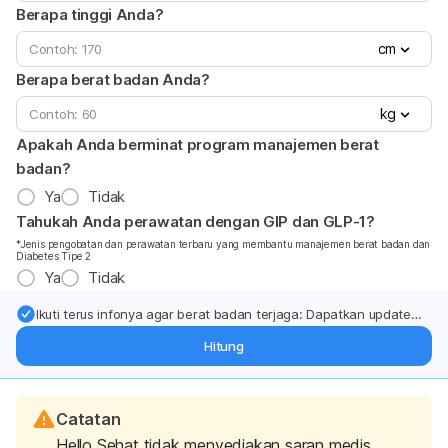
Berapa tinggi Anda?
cm
Berapa berat badan Anda?
kg
Apakah Anda berminat program manajemen berat
badan?
Ya
Tidak
Tahukah Anda perawatan dengan GIP dan GLP-1?
*Jenis pengobatan dan perawatan terbaru yang membantu manajemen berat badan dan
Diabetes Tipe 2
Ya
Tidak
Ikuti terus infonya agar berat badan terjaga: Dapatkan update
dari pakar mengenai dukungan dan perawatan berat badan
Hitung
langsung ke inbox Anda.
Catatan
Hello Sehat tidak menyediakan saran medis,