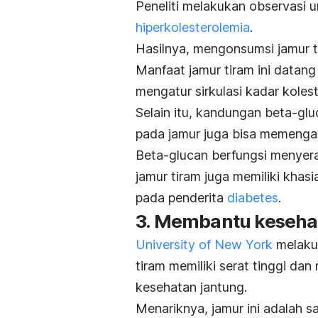
Peneliti melakukan observasi u
hiperkolesterolemia
.
Hasilnya, mengonsumsi jamur ti
Manfaat jamur tiram ini datan
mengatur sirkulasi kadar koles
Selain itu, kandungan beta-gluc
pada jamur juga bisa memengar
Beta-glucan berfungsi menyerap 
jamur tiram juga memiliki khasi
pada penderita
diabetes
.
3. Membantu keseha
University of New York
melakuk
tiram memiliki serat tinggi da
kesehatan jantung.
Menariknya, jamur ini adalah 