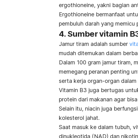
ergothioneine, yakni bagian a
Ergothioneine bermanfaat unt
pembuluh darah yang memicu p
4. Sumber vitamin B
Jamur tiram adalah sumber
vit
mudah ditemukan dalam berbag
Dalam 100 gram jamur tiram, m
memegang peranan penting un
serta kerja organ-organ dalam
Vitamin B3 juga bertugas unt
protein dari makanan agar bis
Selain itu, niacin juga berfun
kolesterol jahat
.
Saat masuk ke dalam tubuh, vi
dinukleotida (NAD) dan nikoti