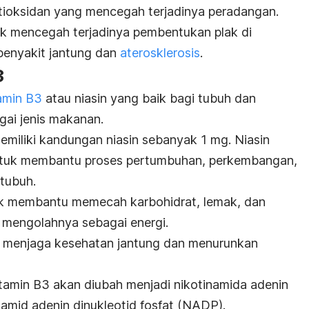
ntioksidan yang mencegah terjadinya peradangan.
uk mencegah terjadinya pembentukan plak di
enyakit jantung dan
aterosklerosis
.
3
amin B3
atau niasin yang baik bagi tubuh dan
ai jenis makanan.
emiliki kandungan niasin sebanyak 1 mg. Niasin
tuk membantu proses pertumbuhan, perkembangan,
 tubuh.
uk membantu memecah karbohidrat, lemak, dan
a mengolahnya sebagai energi.
gsi menjaga kesehatan jantung dan menurunkan
tamin B3 akan diubah menjadi nikotinamida adenin
namid adenin dinukleotid fosfat (NADP).