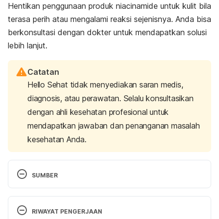
Hentikan penggunaan produk niacinamide untuk kulit bila
terasa perih atau mengalami reaksi sejenisnya. Anda bisa
berkonsultasi dengan dokter untuk mendapatkan solusi
lebih lanjut.
Catatan
Hello Sehat tidak menyediakan saran medis,
diagnosis, atau perawatan. Selalu konsultasikan
dengan ahli kesehatan profesional untuk
mendapatkan jawaban dan penanganan masalah
kesehatan Anda.
SUMBER
Gehring W. (2004). Nicotinic acid/niacinamide and 
the skin. 
Journal of cosmetic dermatology
, 
3
(2), 
RIWAYAT PENGERJAAN
88–93. https://doi.org/10.1111/j.1473-