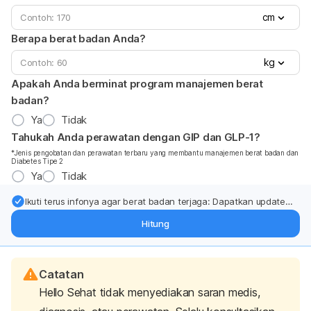
cm
Berapa berat badan Anda?
kg
Apakah Anda berminat program manajemen berat
badan?
Ya
Tidak
Tahukah Anda perawatan dengan GIP dan GLP-1?
*Jenis pengobatan dan perawatan terbaru yang membantu manajemen berat badan dan
Diabetes Tipe 2
Ya
Tidak
Ikuti terus infonya agar berat badan terjaga: Dapatkan update
dari pakar mengenai dukungan dan perawatan berat badan
Hitung
langsung ke inbox Anda.
Catatan
Hello Sehat tidak menyediakan saran medis,