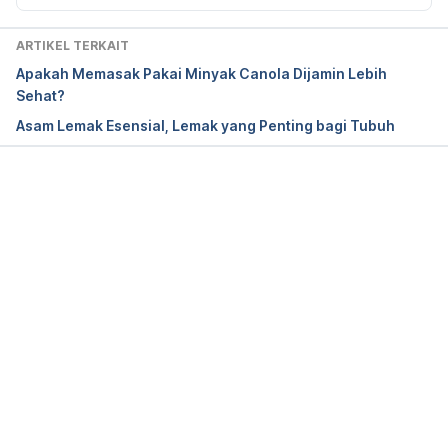
Brain-Derived Neurotrophic Factor in Patients With 
Major Depression: A Double-Blind Randomized 
ARTIKEL TERKAIT
Controlled Trial
. 
Journal of the Academy of 
Apakah Memasak Pakai Minyak Canola Dijamin Lebih
Nutrition and Dietetics
, 122(2), 284-297.e1. doi: 
Sehat?
10.1016/j.jand.2021.07.016
Asam Lemak Esensial, Lemak yang Penting bagi Tubuh
X-linked adrenoleukodystrophy: MedlinePlus 
Genetics. (2021). Retrieved 14 July 2022, from 
Memuat...
https://medlineplus.gov/genetics/condition/x-
linked-adrenoleukodystrophy
Kao, Y., Ho, P., Tu, Y., Jou, I., & Tsai, K. (2020). 
Lipids and Alzheimer’s Disease
. 
International Journal 
of Molecular Sciences
, 21(4), 1505. doi: 
10.3390/ijms21041505