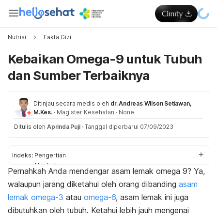
Nutrisi
Fakta Gizi
Kebaikan Omega-9 untuk Tubuh
dan Sumber Terbaiknya
Ditinjau secara medis oleh
dr. Andreas Wilson Setiawan,
M.Kes.
·
Magister Kesehatan
·
None
Ditulis oleh
Aprinda Puji
·
Tanggal diperbarui 07/09/2023
Indeks:
Pengertian
Manfaat
Pernahkah Anda mendengar asam lemak omega 9? Ya,
Sumber
walaupun jarang diketahui oleh orang dibanding
asam
Jumlah yang dianjurkan
lemak omega-3
atau
omega-6
, asam lemak ini juga
dibutuhkan oleh tubuh. Ketahui lebih jauh mengenai