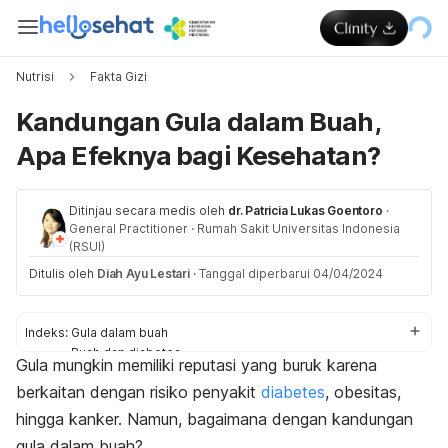
Nutrisi
Fakta Gizi
Kandungan Gula dalam Buah,
Apa Efeknya bagi Kesehatan?
Ditinjau secara medis oleh
dr. Patricia Lukas Goentoro
·
General Practitioner
·
Rumah Sakit Universitas Indonesia
(RSUI)
Ditulis oleh
Diah Ayu Lestari
·
Tanggal diperbarui 04/04/2024
Indeks:
Gula dalam buah
Buah dan diabetes
Gula mungkin memiliki reputasi yang buruk karena
Buah tinggi dan rendah gula
berkaitan dengan risiko penyakit
diabetes
, obesitas,
hingga kanker. Namun, bagaimana dengan kandungan
gula dalam buah?