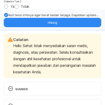
Diabetes Tipe 2
Ya
Tidak
Ikuti terus infonya agar berat badan terjaga: Dapatkan update
dari pakar mengenai dukungan dan perawatan berat badan
Hitung
langsung ke inbox Anda.
Catatan
Hello Sehat tidak menyediakan saran medis,
diagnosis, atau perawatan. Selalu konsultasikan
dengan ahli kesehatan profesional untuk
mendapatkan jawaban dan penanganan masalah
kesehatan Anda.
SUMBER
Myth: I can’t eat fruit if I have diabetes. (n.d). 
Retrieved 01 April 2024, from 