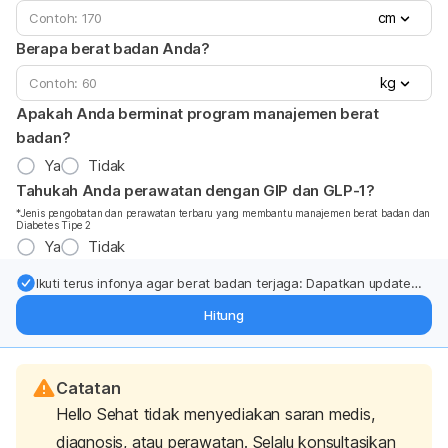
cm
Berapa berat badan Anda?
kg
Apakah Anda berminat program manajemen berat
badan?
Ya
Tidak
Tahukah Anda perawatan dengan GIP dan GLP-1?
*Jenis pengobatan dan perawatan terbaru yang membantu manajemen berat badan dan
Diabetes Tipe 2
Ya
Tidak
Ikuti terus infonya agar berat badan terjaga: Dapatkan update
dari pakar mengenai dukungan dan perawatan berat badan
Hitung
langsung ke inbox Anda.
Catatan
Hello Sehat tidak menyediakan saran medis,
diagnosis, atau perawatan. Selalu konsultasikan